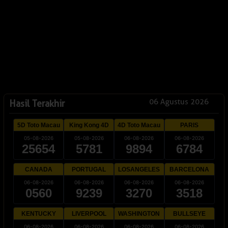
06 Agustus 2026
Hasil Terakhir
5D Toto Macau
King Kong 4D
4D Toto Macau
PARIS
05-08-2026
05-08-2026
06-08-2026
06-08-2026
25654
5781
9894
6784
CANADA
PORTUGAL
LOSANGELES
BARCELONA
06-08-2026
06-08-2026
06-08-2026
06-08-2026
0560
9239
3270
3518
KENTUCKY
LIVERPOOL
WASHINGTON
BULLSEYE
06-08-2026
06-08-2026
06-08-2026
06-08-2026