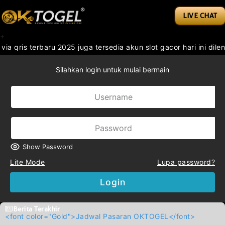
LIVE CHAT
+
ia qris terbaru 2025 juga tersedia akun slot gacor hari ini dil
Silahkan login untuk mulai bermain
Show Password
Lite Mode
Lupa password?
Login
Berita Terakhir
<font color="Gold">Jadwal Pasaran OKTOGEL</font>